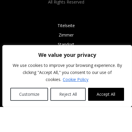
All Rights Reserved
Titelseite
Zimmer
Standort
Kontakt
We value your privacy
Faq
We use cookies to improve your browsing experience. By
clicking "Accept All," you consent to our use of
Datenschutzbestimmungen
cookies.
Cookie Policy
Reservierungs- und Stornierungsbedingungen
Customize
Reject All
Accept All
English
Nederlands
Deutsch
Français
Español
Italiano
Português
Türkçe