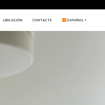
UBICACIÓN
CONTACTE
ESPAÑOL
English
Nederlands
Deutsch
Français
Italiano
Português
Türkçe