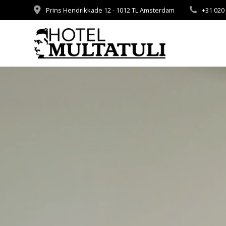
Skip
Prins Hendrikkade 12 - 1012 TL Amsterdam
+31 020
to
content