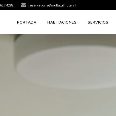
 627 4282
reservations@multatulihotel.nl
PORTADA
HABITACIONES
SERVICIOS